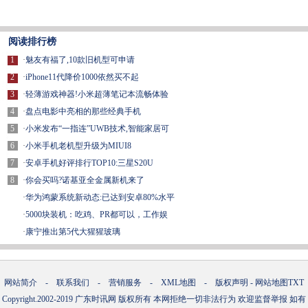
阅读排行榜
1
·
魅友有福了,10款旧机型可申请
2
·
iPhone11代降价1000依然买不起
3
·
轻薄游戏神器!小米超薄笔记本流畅体验
4
·
盘点电影中亮相的那些经典手机
5
·
小米发布“一指连”UWB技术,智能家居可
6
·
小米手机老机型升级为MIUI8
7
·
安卓手机好评排行TOP10:三星S20U
8
·
你会买吗?诺基亚全金属新机来了
·
华为鸿蒙系统新动态:已达到安卓80%水平
·
5000块装机：吃鸡、PR都可以，工作娱
·
康宁推出第5代大猩猩玻璃
网站简介
-
联系我们
-
营销服务
-
XML地图
-
版权声明
-
网站地图
TXT
Copyright.2002-2019
广东时讯网
版权所有 本网拒绝一切非法行为 欢迎监督举报 如有