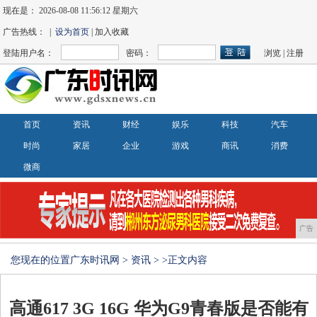
现在是：
2026-08-08 11:56:14 星期六
广告热线： |
设为首页
| 加入收藏
登陆用户名：
密码：
浏览
|
注册
首页
资讯
财经
娱乐
科技
汽车
时尚
家居
企业
游戏
商讯
消费
微商
广告
您现在的位置
广东时讯网
>
资讯
> >正文内容
高通617 3G 16G 华为G9青春版是否能有