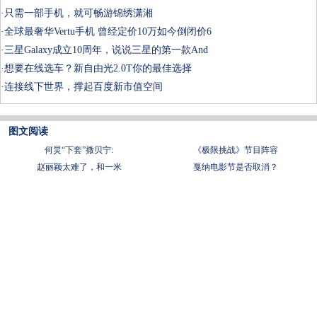
·
只需一部手机，就可畅游锦绣潇湘
·
全球最奢华Vertu手机 曾经定价10万如今倒闭价6
·
三星Galaxy成立10周年，说说三星的第一款And
·
想要在线选车？新自由光2.0T你的最佳选择
·
连接线下世界，撑起百度新市值空间
图文阅读
何炅“下套”撒贝宁:
《极限挑战》节目阵容
赵丽颖太难了，和一米
戛纳电影节是否取消？