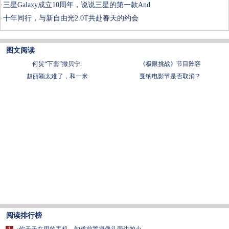
·
三星Galaxy成立10周年，说说三星的第一款And
·
十年同行，与新自由光2.0T共赴春天的约会
图文阅读
何炅“下套”撒贝宁:
《极限挑战》节目阵容
赵丽颖太难了，和一米
戛纳电影节是否取消？
阅读排行榜