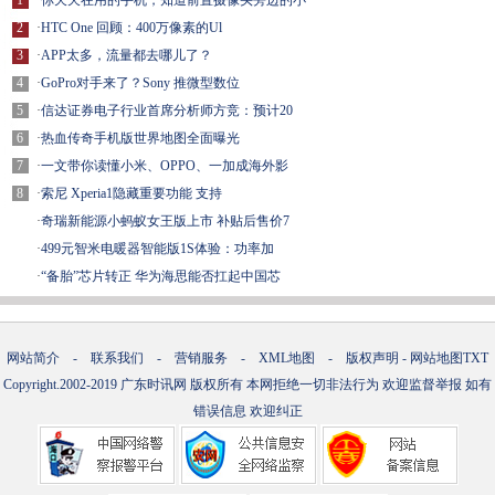
1
·
你天天在用的手机，知道前置摄像头旁边的小
2
·
HTC One 回顾：400万像素的Ul
3
·
APP太多，流量都去哪儿了？
4
·
GoPro对手来了？Sony 推微型数位
5
·
信达证券电子行业首席分析师方竞：预计20
6
·
热血传奇手机版世界地图全面曝光
7
·
一文带你读懂小米、OPPO、一加成海外影
8
·
索尼 Xperia1隐藏重要功能 支持
·
奇瑞新能源小蚂蚁女王版上市 补贴后售价7
·
499元智米电暖器智能版1S体验：功率加
·
“备胎”芯片转正 华为海思能否扛起中国芯
网站简介
-
联系我们
-
营销服务
-
XML地图
-
版权声明
-
网站地图
TXT
Copyright.2002-2019
广东时讯网
版权所有 本网拒绝一切非法行为 欢迎监督举报 如有
错误信息 欢迎纠正