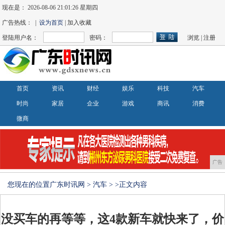
现在是：
2026-08-06 21:01:27 星期四
广告热线： |
设为首页
| 加入收藏
登陆用户名：
密码：
浏览
|
注册
首页
资讯
财经
娱乐
科技
汽车
时尚
家居
企业
游戏
商讯
消费
微商
广告
您现在的位置
广东时讯网
>
汽车
> >正文内容
没买车的再等等，这4款新车就快来了，价